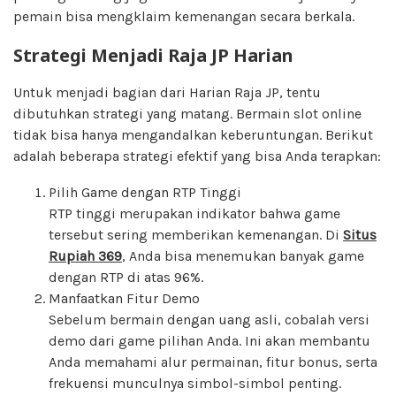
pemain bisa mengklaim kemenangan secara berkala.
Strategi Menjadi Raja JP Harian
Untuk menjadi bagian dari Harian Raja JP, tentu
dibutuhkan strategi yang matang. Bermain slot online
tidak bisa hanya mengandalkan keberuntungan. Berikut
adalah beberapa strategi efektif yang bisa Anda terapkan:
Pilih Game dengan RTP Tinggi
RTP tinggi merupakan indikator bahwa game
tersebut sering memberikan kemenangan. Di
Situs
Rupiah 369
, Anda bisa menemukan banyak game
dengan RTP di atas 96%.
Manfaatkan Fitur Demo
Sebelum bermain dengan uang asli, cobalah versi
demo dari game pilihan Anda. Ini akan membantu
Anda memahami alur permainan, fitur bonus, serta
frekuensi munculnya simbol-simbol penting.