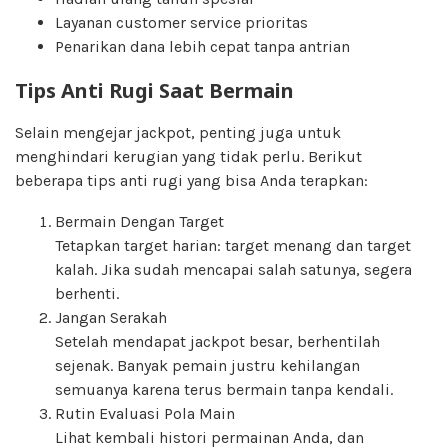
Layanan customer service prioritas
Penarikan dana lebih cepat tanpa antrian
Tips Anti Rugi Saat Bermain
Selain mengejar jackpot, penting juga untuk
menghindari kerugian yang tidak perlu. Berikut
beberapa tips anti rugi yang bisa Anda terapkan:
Bermain Dengan Target
Tetapkan target harian: target menang dan target
kalah. Jika sudah mencapai salah satunya, segera
berhenti.
Jangan Serakah
Setelah mendapat jackpot besar, berhentilah
sejenak. Banyak pemain justru kehilangan
semuanya karena terus bermain tanpa kendali.
Rutin Evaluasi Pola Main
Lihat kembali histori permainan Anda, dan