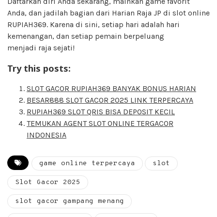
Daftarkan diri Anda sekarang, mainkan game favorit
Anda, dan jadilah bagian dari Harian Raja JP di slot online
RUPIAH369. Karena di sini, setiap hari adalah hari
kemenangan, dan setiap pemain berpeluang
menjadi raja sejati!
Try this posts:
SLOT GACOR RUPIAH369 BANYAK BONUS HARIAN
BESAR888 SLOT GACOR 2025 LINK TERPERCAYA
RUPIAH369 SLOT QRIS BISA DEPOSIT KECIL
TEMUKAN AGENT SLOT ONLINE TERGACOR
INDONESIA
game online terpercaya
slot
Slot Gacor 2025
slot gacor gampang menang