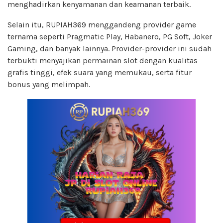
menghadirkan kenyamanan dan keamanan terbaik.
Selain itu, RUPIAH369 menggandeng provider game
ternama seperti Pragmatic Play, Habanero, PG Soft, Joker
Gaming, dan banyak lainnya. Provider-provider ini sudah
terbukti menyajikan permainan slot dengan kualitas
grafis tinggi, efek suara yang memukau, serta fitur
bonus yang melimpah.