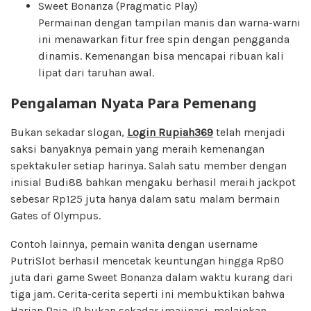
Sweet Bonanza (Pragmatic Play)
Permainan dengan tampilan manis dan warna-warni
ini menawarkan fitur free spin dengan pengganda
dinamis. Kemenangan bisa mencapai ribuan kali
lipat dari taruhan awal.
Pengalaman Nyata Para Pemenang
Bukan sekadar slogan,
Login Rupiah369
telah menjadi
saksi banyaknya pemain yang meraih kemenangan
spektakuler setiap harinya. Salah satu member dengan
inisial Budi88 bahkan mengaku berhasil meraih jackpot
sebesar Rp125 juta hanya dalam satu malam bermain
Gates of Olympus.
Contoh lainnya, pemain wanita dengan username
PutriSlot berhasil mencetak keuntungan hingga Rp80
juta dari game Sweet Bonanza dalam waktu kurang dari
tiga jam. Cerita-cerita seperti ini membuktikan bahwa
Harian Raja JP bukan sekadar imajinasi, melainkan