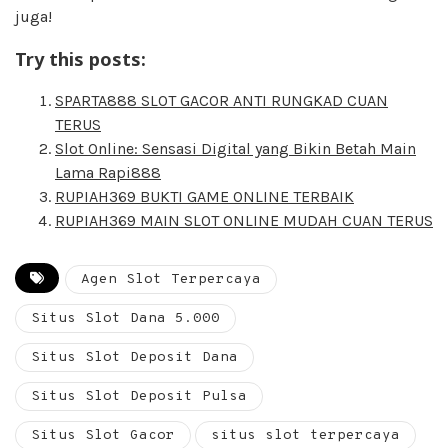
juga!
Try this posts:
SPARTA888 SLOT GACOR ANTI RUNGKAD CUAN
TERUS
Slot Online: Sensasi Digital yang Bikin Betah Main
Lama Rapi888
RUPIAH369 BUKTI GAME ONLINE TERBAIK
RUPIAH369 MAIN SLOT ONLINE MUDAH CUAN TERUS
Agen Slot Terpercaya
Situs Slot Dana 5.000
Situs Slot Deposit Dana
Situs Slot Deposit Pulsa
Situs Slot Gacor
situs slot terpercaya