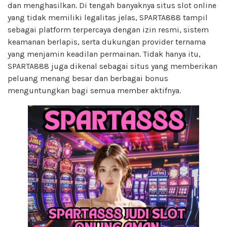
dan menghasilkan. Di tengah banyaknya situs slot online
yang tidak memiliki legalitas jelas, SPARTA888 tampil
sebagai platform terpercaya dengan izin resmi, sistem
keamanan berlapis, serta dukungan provider ternama
yang menjamin keadilan permainan. Tidak hanya itu,
SPARTA888 juga dikenal sebagai situs yang memberikan
peluang menang besar dan berbagai bonus
menguntungkan bagi semua member aktifnya.