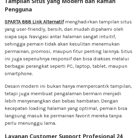
Tampilan Situs yang Modern dan Ramah
Pengguna
SPARTA 888 Link Alternatif
menghadirkan tampilan situs
yang user-friendly, bersih, dan mudah dipahami oleh
siapa saja. Navigasi antar halaman sangat intuitif,
sehingga pemain tidak akan kesulitan menemukan
permainan, promosi, maupun fitur penting lainnya. Situs
ini juga sepenuhnya responsif dan bisa diakses melalui
berbagai perangkat seperti PC, laptop, tablet, maupun
smartphone.
Desain modern ini bukan hanya mempercantik tampilan,
tetapi juga membuat pengalaman bermain menjadi
lebih menyenangkan dan bebas hambatan. Dengan
kecepatan loading halaman yang optimal, pemain bisa
langsung masuk ke permainan favorit mereka tanpa
perlu menunggu lama.
Layanan Customer Support Profesional 24