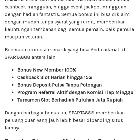
cashback mingguan, hingga event jackpot mingguan
dengan hadiah fantastis. Semua bonus ini bisa diklaim
dengan mudah tanpa syarat yang rumit, memberikan
keuntungan tambahan bagi semua pemain, baik pemula
maupun veteran.
Beberapa promosi menarik yang bisa Anda nikmati di
SPARTA888 antara lain:
Bonus New Member 100%
Cashback Slot Harian hingga 15%
Bonus Deposit Pulsa Tanpa Potongan
Program Referral Aktif dengan Komisi Tiap Minggu
Turnamen Slot Berhadiah Puluhan Juta Rupiah
Dengan berbagai bonus ini, SPARTA888 memberikan
peluang cuan yang jauh lebih besar dibanding situs
lainnya.