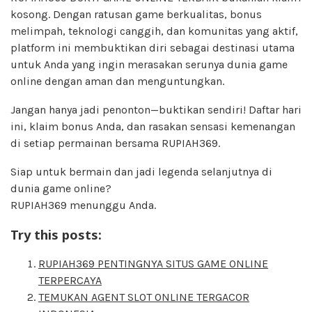
kosong. Dengan ratusan game berkualitas, bonus
melimpah, teknologi canggih, dan komunitas yang aktif,
platform ini membuktikan diri sebagai destinasi utama
untuk Anda yang ingin merasakan serunya dunia game
online dengan aman dan menguntungkan.
Jangan hanya jadi penonton—buktikan sendiri! Daftar hari
ini, klaim bonus Anda, dan rasakan sensasi kemenangan
di setiap permainan bersama RUPIAH369.
Siap untuk bermain dan jadi legenda selanjutnya di
dunia game online?
RUPIAH369 menunggu Anda.
Try this posts:
RUPIAH369 PENTINGNYA SITUS GAME ONLINE
TERPERCAYA
TEMUKAN AGENT SLOT ONLINE TERGACOR