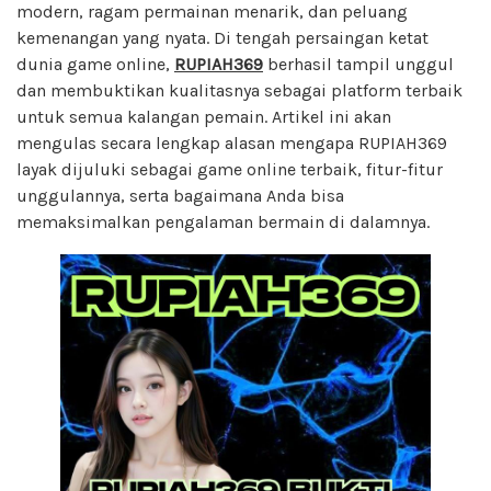
modern, ragam permainan menarik, dan peluang
kemenangan yang nyata. Di tengah persaingan ketat
dunia game online,
RUPIAH369
berhasil tampil unggul
dan membuktikan kualitasnya sebagai platform terbaik
untuk semua kalangan pemain. Artikel ini akan
mengulas secara lengkap alasan mengapa RUPIAH369
layak dijuluki sebagai game online terbaik, fitur-fitur
unggulannya, serta bagaimana Anda bisa
memaksimalkan pengalaman bermain di dalamnya.