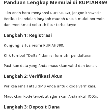
Panduan Lengkap Memulai di RUPIAH369
Jika Anda baru mengenal RUPIAH369, jangan khawatir.
Berikut ini adalah langkah mudah untuk mulai bermain
dan menikmati seluruh fitur terbaiknya:
Langkah 1: Registrasi
Kunjungi situs resmi RUPIAH369.
Klik tombol “Daftar” dan isi formulir pendaftaran.
Pastikan data yang Anda masukkan valid dan benar.
Langkah 2: Verifikasi Akun
Periksa email atau SMS Anda untuk kode verifikasi.
Masukkan kode tersebut agar akun Anda aktif 100%.
Langkah 3: Deposit Dana