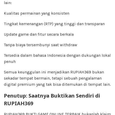
lain:
Kualitas permainan yang konsisten
Tingkat kemenangan (RTP) yang tinggi dan transparan
Update game dan fitur secara berkala
Tanpa biaya tersembunyi saat withdraw
Tersedia dalam bahasa Indonesia dengan dukungan lokal
penuh
Semua keunggulan ini menjadikan RUPIAH369 bukan
sekadar tempat bermain, tetapi sebuah pengalaman
digital premium yang tak bisa ditemukan di tempat lain.
Penutup: Saatnya Buktikan Sendiri di
RUPIAH369
RUPIAH369 BUKTI GAME ONLINE TERBAIK bukanlah klaim