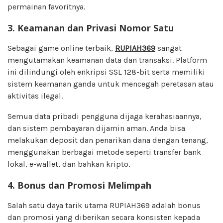
permainan favoritnya.
3. Keamanan dan Privasi Nomor Satu
Sebagai game online terbaik,
RUPIAH369
sangat
mengutamakan keamanan data dan transaksi. Platform
ini dilindungi oleh enkripsi SSL 128-bit serta memiliki
sistem keamanan ganda untuk mencegah peretasan atau
aktivitas ilegal.
Semua data pribadi pengguna dijaga kerahasiaannya,
dan sistem pembayaran dijamin aman. Anda bisa
melakukan deposit dan penarikan dana dengan tenang,
menggunakan berbagai metode seperti transfer bank
lokal, e-wallet, dan bahkan kripto.
4. Bonus dan Promosi Melimpah
Salah satu daya tarik utama RUPIAH369 adalah bonus
dan promosi yang diberikan secara konsisten kepada