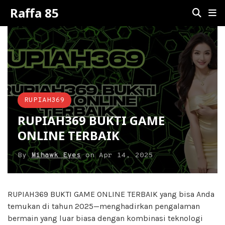
Raffa 85
RUPIAH369
RUPIAH369 BUKTI GAME
ONLINE TERBAIK
By
Mihawk Eyes
on
Apr 14, 2025
RUPIAH369 BUKTI GAME ONLINE TERBAIK yang bisa Anda
temukan di tahun 2025—menghadirkan pengalaman
bermain yang luar biasa dengan kombinasi teknologi