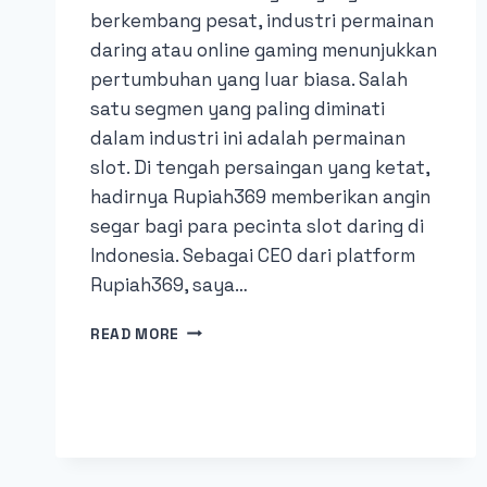
berkembang pesat, industri permainan
daring atau online gaming menunjukkan
pertumbuhan yang luar biasa. Salah
satu segmen yang paling diminati
dalam industri ini adalah permainan
slot. Di tengah persaingan yang ketat,
hadirnya Rupiah369 memberikan angin
segar bagi para pecinta slot daring di
Indonesia. Sebagai CEO dari platform
Rupiah369, saya…
SLOT
READ MORE
GACOR
RUPIAH369
BANYAK
BONUS
HARIAN