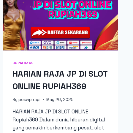
RUPIAH369
HARIAN RAJA JP DI SLOT
ONLINE RUPIAH369
By
poswp rapi
May 26, 2025
HARIAN RAJA JP DI SLOT ONLINE
Rupiah369 Dalam dunia hiburan digital
yang semakin berkembang pesat, slot