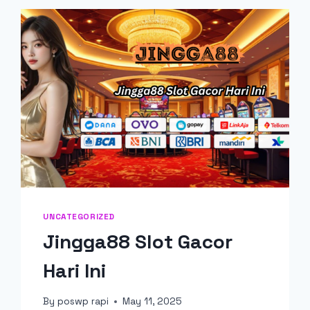
DIJAMIN
JACKPOT
UNCATEGORIZED
Jingga88 Slot Gacor
Hari Ini
By
poswp rapi
May 11, 2025