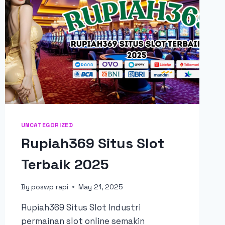
UNCATEGORIZED
Rupiah369 Situs Slot
Terbaik 2025
By
poswp rapi
May 21, 2025
Rupiah369 Situs Slot Industri
permainan slot online semakin