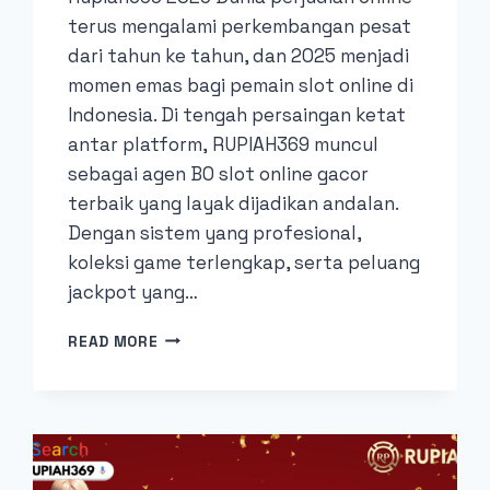
terus mengalami perkembangan pesat
dari tahun ke tahun, dan 2025 menjadi
momen emas bagi pemain slot online di
Indonesia. Di tengah persaingan ketat
antar platform, RUPIAH369 muncul
sebagai agen BO slot online gacor
terbaik yang layak dijadikan andalan.
Dengan sistem yang profesional,
koleksi game terlengkap, serta peluang
jackpot yang…
SLOT
READ MORE
GACOR
ONLINE
AGEN
BO
RUPIAH369
2025