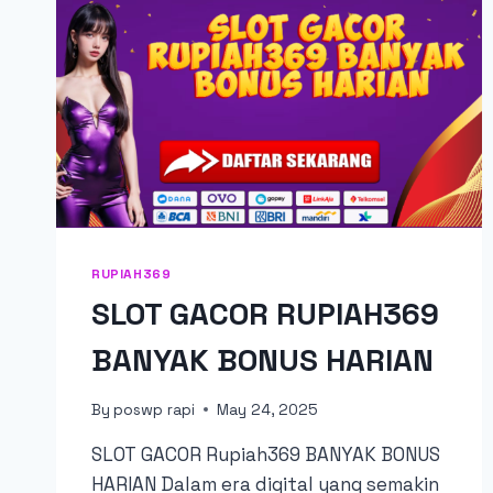
RUPIAH369
SLOT GACOR RUPIAH369
BANYAK BONUS HARIAN
By
poswp rapi
May 24, 2025
SLOT GACOR Rupiah369 BANYAK BONUS
HARIAN Dalam era digital yang semakin