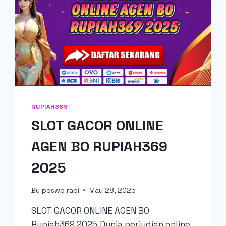
RUPIAH369
SLOT GACOR ONLINE
AGEN BO RUPIAH369
2025
By
poswp rapi
May 28, 2025
SLOT GACOR ONLINE AGEN BO
Rupiah369 2025 Dunia perjudian online