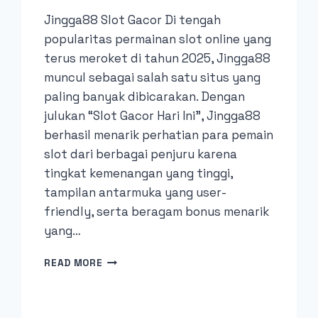
Jingga88 Slot Gacor Di tengah
popularitas permainan slot online yang
terus meroket di tahun 2025, Jingga88
muncul sebagai salah satu situs yang
paling banyak dibicarakan. Dengan
julukan “Slot Gacor Hari Ini”, Jingga88
berhasil menarik perhatian para pemain
slot dari berbagai penjuru karena
tingkat kemenangan yang tinggi,
tampilan antarmuka yang user-
friendly, serta beragam bonus menarik
yang…
JINGGA88
READ MORE
SLOT
GACOR
HARI