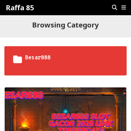
Raffa 85
Browsing Category
Besar888