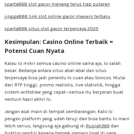
sparta888 slot gacor menang terus tiap putaran
jingga888 link slot online gacor maxwin terbaru
sparta888 situs slot gacor terpercaya 2025
Kesimpulan: Casino Online Terbaik =
Potensi Cuan Nyata
Kalau lo mikir semua casino online sama aja, lo salah
besar. Bedanya antara situs abal-abal dan situs
terpercaya bisa jadi penentu lo cuan atau boncos. Mulai
dari RTP tinggi, promo realistis, live statistik, hingga
sistem withdraw yang cepat—semua itu berperan buat
nentuin hasil akhir lo.
Jangan asal main di tempat sembarangan. Kalo lo
pengen platform yang udah teruji dan bisa bantu lo main
lebih serius, langsung aja gabung di
Rupiah369
dan
buktiin sendiri kenapa banyak pemain loyal di sana