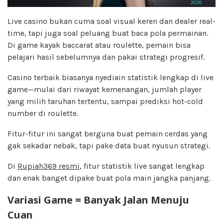
Live casino bukan cuma soal visual keren dan dealer real-
time, tapi juga soal peluang buat baca pola permainan.
Di game kayak baccarat atau roulette, pemain bisa
pelajari hasil sebelumnya dan pakai strategi progresif.
Casino terbaik biasanya nyediain statistik lengkap di live
game—mulai dari riwayat kemenangan, jumlah player
yang milih taruhan tertentu, sampai prediksi hot-cold
number di roulette.
Fitur-fitur ini sangat berguna buat pemain cerdas yang
gak sekadar nebak, tapi pake data buat nyusun strategi.
Di
Rupiah369 resmi
, fitur statistik live sangat lengkap
dan enak banget dipake buat pola main jangka panjang.
Variasi Game = Banyak Jalan Menuju
Cuan