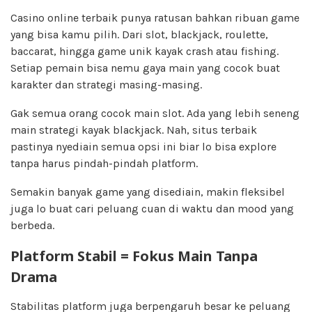
Casino online terbaik punya ratusan bahkan ribuan game
yang bisa kamu pilih. Dari slot, blackjack, roulette,
baccarat, hingga game unik kayak crash atau fishing.
Setiap pemain bisa nemu gaya main yang cocok buat
karakter dan strategi masing-masing.
Gak semua orang cocok main slot. Ada yang lebih seneng
main strategi kayak blackjack. Nah, situs terbaik
pastinya nyediain semua opsi ini biar lo bisa explore
tanpa harus pindah-pindah platform.
Semakin banyak game yang disediain, makin fleksibel
juga lo buat cari peluang cuan di waktu dan mood yang
berbeda.
Platform Stabil = Fokus Main Tanpa
Drama
Stabilitas platform juga berpengaruh besar ke peluang