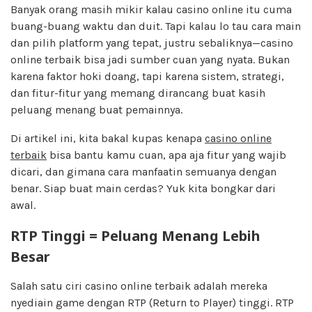
Banyak orang masih mikir kalau casino online itu cuma
buang-buang waktu dan duit. Tapi kalau lo tau cara main
dan pilih platform yang tepat, justru sebaliknya—casino
online terbaik bisa jadi sumber cuan yang nyata. Bukan
karena faktor hoki doang, tapi karena sistem, strategi,
dan fitur-fitur yang memang dirancang buat kasih
peluang menang buat pemainnya.
Di artikel ini, kita bakal kupas kenapa
casino online
terbaik
bisa bantu kamu cuan, apa aja fitur yang wajib
dicari, dan gimana cara manfaatin semuanya dengan
benar. Siap buat main cerdas? Yuk kita bongkar dari
awal.
RTP Tinggi = Peluang Menang Lebih
Besar
Salah satu ciri casino online terbaik adalah mereka
nyediain game dengan RTP (Return to Player) tinggi. RTP