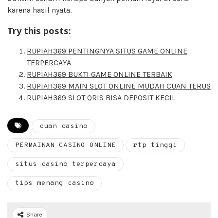
karena hasil nyata.
Try this posts:
RUPIAH369 PENTINGNYA SITUS GAME ONLINE
TERPERCAYA
RUPIAH369 BUKTI GAME ONLINE TERBAIK
RUPIAH369 MAIN SLOT ONLINE MUDAH CUAN TERUS
RUPIAH369 SLOT QRIS BISA DEPOSIT KECIL
cuan casino
PERMAINAN CASINO ONLINE
rtp tinggi
situs casino terpercaya
tips menang casino
Share