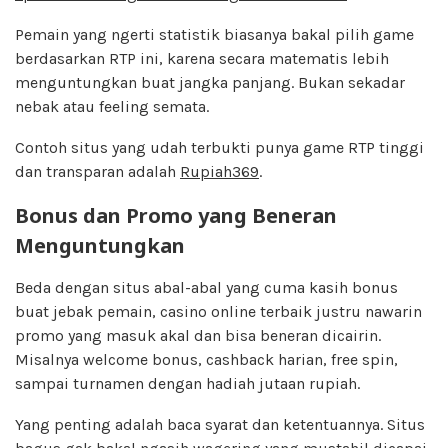
Pemain yang ngerti statistik biasanya bakal pilih game
berdasarkan RTP ini, karena secara matematis lebih
menguntungkan buat jangka panjang. Bukan sekadar
nebak atau feeling semata.
Contoh situs yang udah terbukti punya game RTP tinggi
dan transparan adalah
Rupiah369
.
Bonus dan Promo yang Beneran
Menguntungkan
Beda dengan situs abal-abal yang cuma kasih bonus
buat jebak pemain, casino online terbaik justru nawarin
promo yang masuk akal dan bisa beneran dicairin.
Misalnya welcome bonus, cashback harian, free spin,
sampai turnamen dengan hadiah jutaan rupiah.
Yang penting adalah baca syarat dan ketentuannya. Situs