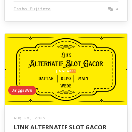
Issho Fujitora
4
Jingga888
Aug 28, 2025
LINK ALTERNATIF SLOT GACOR