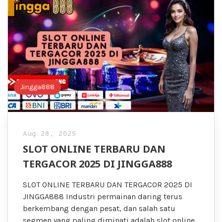
Jingga888
Aug 28, 2025
SLOT ONLINE TERBARU DAN
TERGACOR 2025 DI JINGGA888
SLOT ONLINE TERBARU DAN TERGACOR 2025 DI
JINGGA888 Industri permainan daring terus
berkembang dengan pesat, dan salah satu
segmen yang paling diminati adalah slot online.