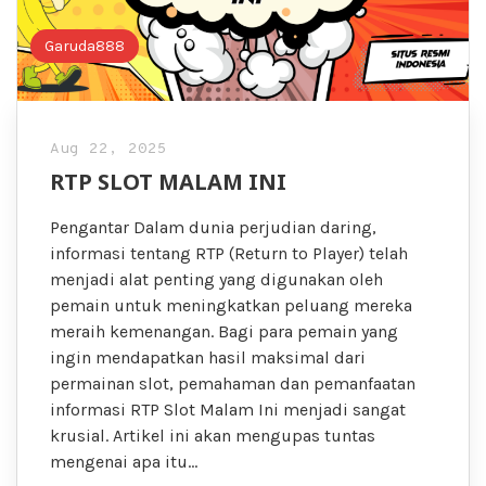
Garuda888
Aug 22, 2025
RTP SLOT MALAM INI
Pengantar Dalam dunia perjudian daring,
informasi tentang RTP (Return to Player) telah
menjadi alat penting yang digunakan oleh
pemain untuk meningkatkan peluang mereka
meraih kemenangan. Bagi para pemain yang
ingin mendapatkan hasil maksimal dari
permainan slot, pemahaman dan pemanfaatan
informasi RTP Slot Malam Ini menjadi sangat
krusial. Artikel ini akan mengupas tuntas
mengenai apa itu…