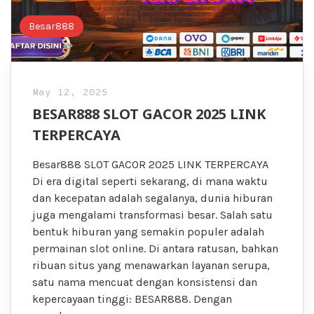
Besar888
May 12, 2025
BESAR888 SLOT GACOR 2025 LINK
TERPERCAYA
Besar888 SLOT GACOR 2025 LINK TERPERCAYA
Di era digital seperti sekarang, di mana waktu
dan kecepatan adalah segalanya, dunia hiburan
juga mengalami transformasi besar. Salah satu
bentuk hiburan yang semakin populer adalah
permainan slot online. Di antara ratusan, bahkan
ribuan situs yang menawarkan layanan serupa,
satu nama mencuat dengan konsistensi dan
kepercayaan tinggi: BESAR888. Dengan