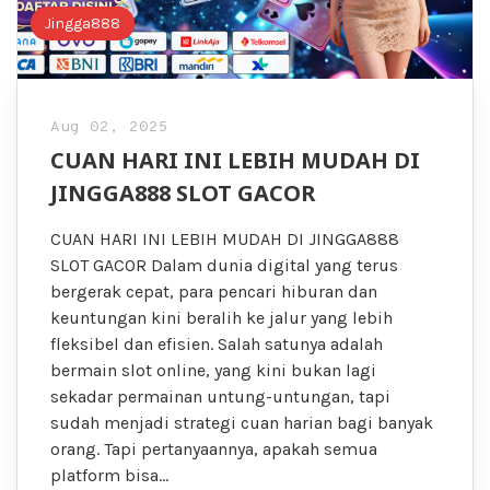
Jingga888
Aug 02, 2025
CUAN HARI INI LEBIH MUDAH DI
JINGGA888 SLOT GACOR
CUAN HARI INI LEBIH MUDAH DI JINGGA888
SLOT GACOR Dalam dunia digital yang terus
bergerak cepat, para pencari hiburan dan
keuntungan kini beralih ke jalur yang lebih
fleksibel dan efisien. Salah satunya adalah
bermain slot online, yang kini bukan lagi
sekadar permainan untung-untungan, tapi
sudah menjadi strategi cuan harian bagi banyak
orang. Tapi pertanyaannya, apakah semua
platform bisa…