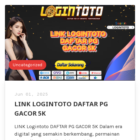
Uncategorized
Jun 01, 2025
LINK LOGINTOTO DAFTAR PG
GACOR 5K
LINK Logintoto DAFTAR PG GACOR 5K Dalam era
digital yang semakin berkembang, permainan