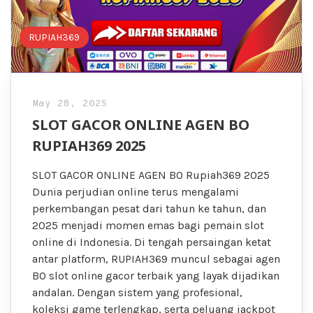
RUPIAH369
May 28, 2025
SLOT GACOR ONLINE AGEN BO
RUPIAH369 2025
SLOT GACOR ONLINE AGEN BO Rupiah369 2025
Dunia perjudian online terus mengalami
perkembangan pesat dari tahun ke tahun, dan
2025 menjadi momen emas bagi pemain slot
online di Indonesia. Di tengah persaingan ketat
antar platform, RUPIAH369 muncul sebagai agen
BO slot online gacor terbaik yang layak dijadikan
andalan. Dengan sistem yang profesional,
koleksi game terlengkap, serta peluang jackpot