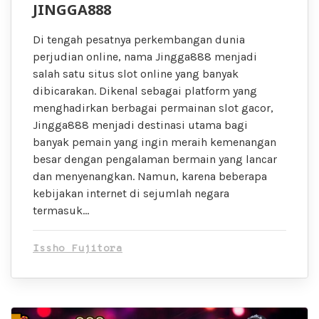
JINGGA888
Di tengah pesatnya perkembangan dunia
perjudian online, nama Jingga888 menjadi
salah satu situs slot online yang banyak
dibicarakan. Dikenal sebagai platform yang
menghadirkan berbagai permainan slot gacor,
Jingga888 menjadi destinasi utama bagi
banyak pemain yang ingin meraih kemenangan
besar dengan pengalaman bermain yang lancar
dan menyenangkan. Namun, karena beberapa
kebijakan internet di sejumlah negara
termasuk…
Issho Fujitora