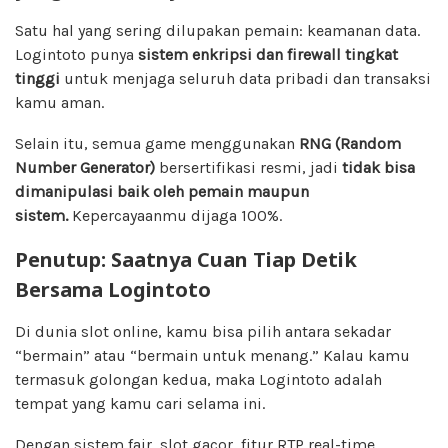
Satu hal yang sering dilupakan pemain: keamanan data.
Logintoto punya
sistem enkripsi dan firewall tingkat
tinggi
untuk menjaga seluruh data pribadi dan transaksi
kamu aman.
Selain itu, semua game menggunakan
RNG (Random
Number Generator)
bersertifikasi resmi, jadi
tidak bisa
dimanipulasi baik oleh pemain maupun
sistem.
Kepercayaanmu dijaga 100%.
Penutup: Saatnya Cuan Tiap Detik
Bersama Logintoto
Di dunia slot online, kamu bisa pilih antara sekadar
“bermain” atau “bermain untuk menang.” Kalau kamu
termasuk golongan kedua, maka Logintoto adalah
tempat yang kamu cari selama ini.
Dengan sistem fair, slot gacor, fitur RTP real-time,