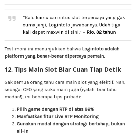
“Kalo kamu cari situs slot terpercaya yang gak
cuma janji, Logintoto jawabannya. Udah tiga
kali dapet maxwin di sini.” –
Rio, 32 tahun
Testimoni ini menunjukkan bahwa
Logintoto adalah
platform yang benar-benar dipercaya pemain.
12. Tips Main Slot Biar Cuan Tiap Detik
Gak semua orang tahu cara main slot yang efektif. Nah,
sebagai CEO yang suka main juga (iyalah, biar tahu
medan!), ini beberapa tips pribadi:
Pilih game dengan RTP di atas 96%
Manfaatkan fitur Live RTP Monitoring
Gunakan modal dengan strategi bertahap, bukan
all-in