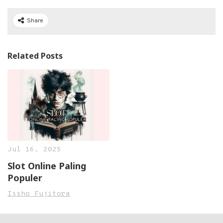
Share
Related Posts
Jul 16, 2025
Slot Online Paling
Populer
Issho Fujitora