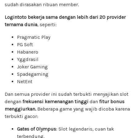
sudah dirasakan ribuan member.
Logintoto bekerja sama dengan lebih dari 20 provider
ternama dunia
, seperti:
Pragmatic Play
PG Soft
Habanero
Yggdrasil
Joker Gaming
Spadegaming
NetEnt
Dan semua provider ini sudah terbukti menyajikan slot
dengan
frekuensi kemenangan tinggi
dan
fitur bonus
menggiurkan.
Beberapa game yang wajib dicoba karena
terbukti gacor:
Gates of Olympus
: Slot legendaris, cuan tak
terbendung.