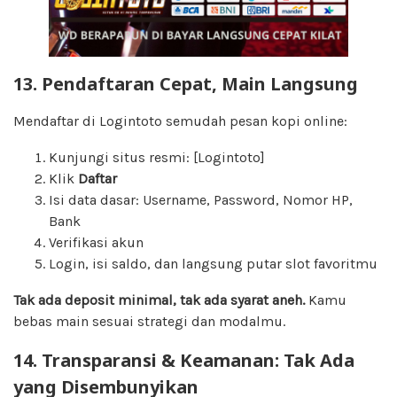
13. Pendaftaran Cepat, Main Langsung
Mendaftar di Logintoto semudah pesan kopi online:
Kunjungi situs resmi: [Logintoto]
Klik
Daftar
Isi data dasar: Username, Password, Nomor HP,
Bank
Verifikasi akun
Login, isi saldo, dan langsung putar slot favoritmu
Tak ada deposit minimal, tak ada syarat aneh.
Kamu
bebas main sesuai strategi dan modalmu.
14. Transparansi & Keamanan: Tak Ada
yang Disembunyikan