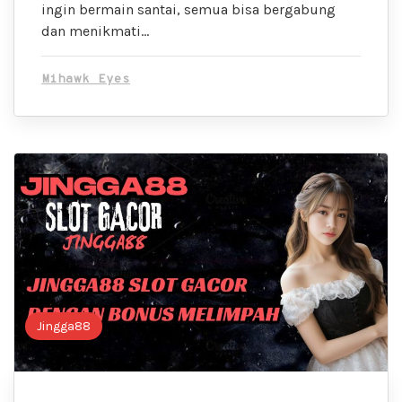
ingin bermain santai, semua bisa bergabung
dan menikmati…
Mihawk Eyes
Jingga88