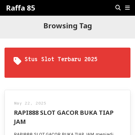
Raffa 85
Browsing Tag
Stus Slot Terbaru 2025
May 22, 2025
RAPI888 SLOT GACOR BUKA TIAP
JAM
RAPI888 SLOT GACOR BUKA TIAP JAM menjadi