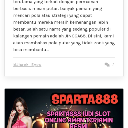
terutama yang terkait dengan permainan
berbasis mesin putar, banyak pemain yang
mencari pola atau strategi yang dapat
membantu mereka meraih kemenangan lebih
besar. Salah satu nama yang sedang populer di
kalangan pemain adalah JINGGA88. Di sini, kami
akan membahas pola putar yang tidak zonk yang
bisa membantu…
Mihawk Eyes
2