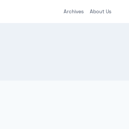
Archives
About Us