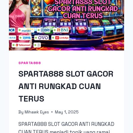
SPARTA888
SPARTA888 SLOT GACOR
ANTI RUNGKAD CUAN
TERUS
By
Mihawk Eyes
May 1, 2025
SPARTA888 SLOT GACOR ANTI RUNGKAD
CUAN TERUS menjadi topik yang ramai