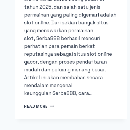
tahun 2025, dan salah satu jenis
permainan yang paling digemari adalah
slot online. Dari sekian banyak situs
yang menawarkan permainan
slot, Serba888 berhasil mencuri
perhatian para pemain berkat
reputasinya sebagai situs slot online
gacor, dengan proses pendaftaran
mudah dan peluang menang besar.
Artikel ini akan membahas secara
mendalam mengenai
keunggulan Serba888, cara…
SERBA888
READ MORE
SLOT
ONLINE
GACOR
DAFTAR