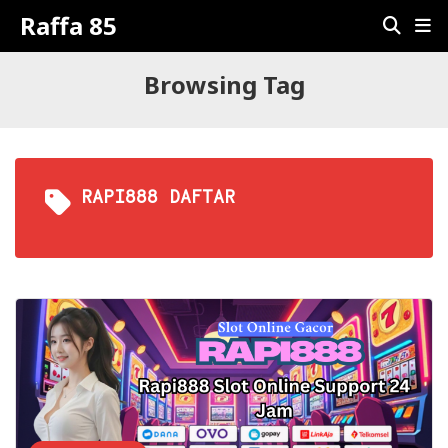
Raffa 85
Browsing Tag
RAPI888 DAFTAR