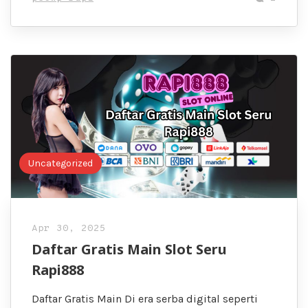
Uncategorized
Apr 30, 2025
Daftar Gratis Main Slot Seru
Rapi888
Daftar Gratis Main Di era serba digital seperti