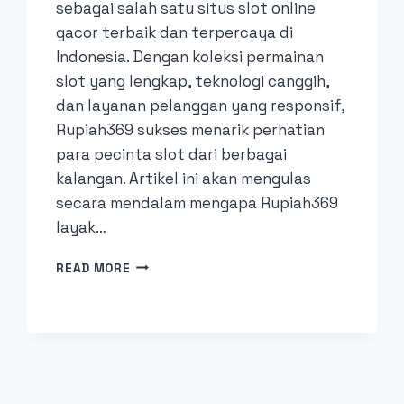
sebagai salah satu situs slot online
gacor terbaik dan terpercaya di
Indonesia. Dengan koleksi permainan
slot yang lengkap, teknologi canggih,
dan layanan pelanggan yang responsif,
Rupiah369 sukses menarik perhatian
para pecinta slot dari berbagai
kalangan. Artikel ini akan mengulas
secara mendalam mengapa Rupiah369
layak…
RUPIAH369
READ MORE
SLOT
ONLINE
GACOR
TERBAIK