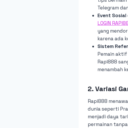
Telegram dan
Event Sosial
LOGIN RAPI8
yang mendoro
karena ada k
Sistem Refe
Pemain aktif
Rapi888 san
menambah ke
2. Variasi 
Rapi888 menawark
dunia seperti Pra
menjadi daya tar
permainan tanpa 