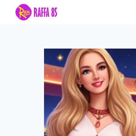
Skip
to
content