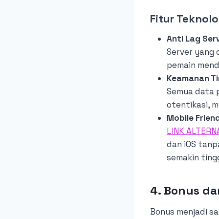
Fitur Teknol
Anti Lag Ser
Server yang 
pemain mend
Keamanan Ti
Semua data p
otentikasi, 
Mobile Frien
LINK ALTERN
dan iOS tanp
semakin tingg
4. Bonus d
Bonus menjadi sa