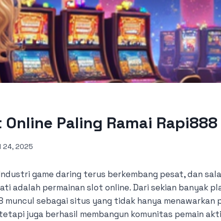
t Online Paling Ramai Rapi888
il 24, 2025
Industri game daring terus berkembang pesat, dan sala
ati adalah permainan slot online. Dari sekian banyak p
88 muncul sebagai situs yang tidak hanya menawarkan
 tetapi juga berhasil membangun komunitas pemain aktif