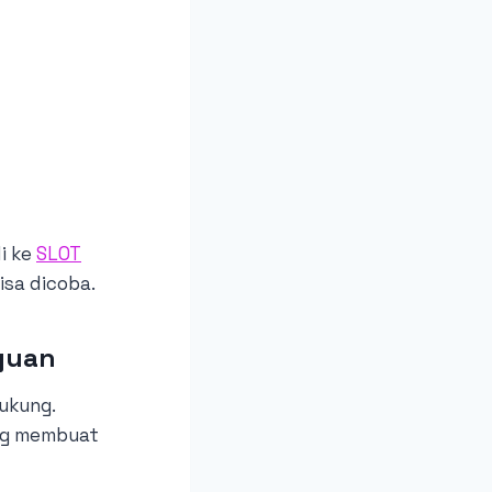
i ke
SLOT
isa dicoba.
guan
ukung.
ang membuat