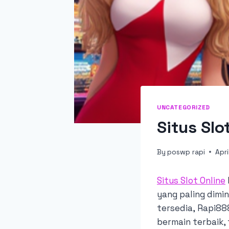
UNCATEGORIZED
Situs Slo
By
poswp rapi
Apr
Situs Slot Online
yang paling dimin
tersedia, Rapi8
bermain terbaik,