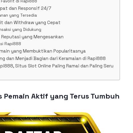
 Favorit di Rapi888
epat dan Responsif 24/7
anan yang Tersedia
sit dan Withdraw yang Cepat
saksi yang Didukung
an Reputasi yang Mengesankan
si Rapi888
emain yang Membuktikan Popularitasnya
ng dan Menjadi Bagian dari Keramaian di Rapi888
pi888, Situs Slot Online Paling Ramai dan Paling Seru
s Pemain Aktif yang Terus Tumbuh