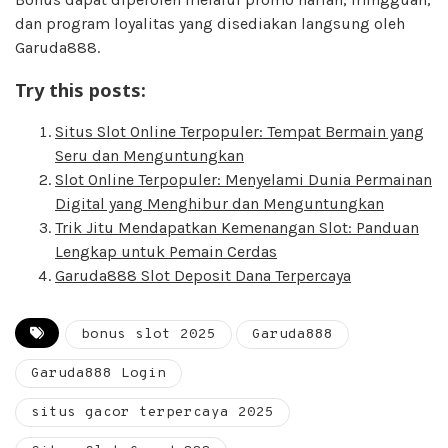
dan program loyalitas yang disediakan langsung oleh
Garuda888.
Try this posts:
Situs Slot Online Terpopuler: Tempat Bermain yang
Seru dan Menguntungkan
Slot Online Terpopuler: Menyelami Dunia Permainan
Digital yang Menghibur dan Menguntungkan
Trik Jitu Mendapatkan Kemenangan Slot: Panduan
Lengkap untuk Pemain Cerdas
Garuda888 Slot Deposit Dana Terpercaya
bonus slot 2025
Garuda888
Garuda888 Login
situs gacor terpercaya 2025