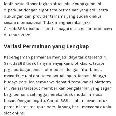
lebih nyata dibandingkan situs lain. Keunggulan ini
diperkuat dengan algoritma permainan yang adil, serta
dukungan dari provider ternama yang sudah diakui
secara internasional. Tidak mengherankan jika
Garuda888 disebut-sebut sebagai situs gacor terpercaya
di tahun 2025.
Variasi Permainan yang Lengkap
Keberagaman permainan menjadi daya tarik tersendiri.
Garuda888 tidak hanya menyajikan slot klasik, tetapi
juga berbagai jenis slot modern dengan fitur bonus
menarik. Mulai dari tema petualangan, fantasi, hingga
budaya populer, semuanya dapat ditemukan di platform
ini. Variasi tersebut memberikan pengalaman yang segar
bagi pemain, sehingga mereka tidak mudah merasa
bosan. Dengan begitu, Garuda888 selalu relevan untuk
pemain lama maupun pemula yang baru mencoba dunia
slot online.