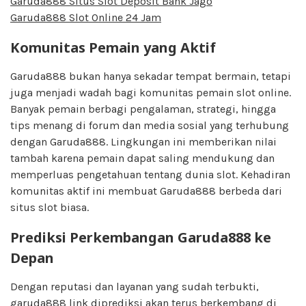
Garuda888 Situs Slot Deposit Bank Jago
Garuda888 Slot Online 24 Jam
Komunitas Pemain yang Aktif
Garuda888 bukan hanya sekadar tempat bermain, tetapi
juga menjadi wadah bagi komunitas pemain slot online.
Banyak pemain berbagi pengalaman, strategi, hingga
tips menang di forum dan media sosial yang terhubung
dengan Garuda888. Lingkungan ini memberikan nilai
tambah karena pemain dapat saling mendukung dan
memperluas pengetahuan tentang dunia slot. Kehadiran
komunitas aktif ini membuat Garuda888 berbeda dari
situs slot biasa.
Prediksi Perkembangan Garuda888 ke
Depan
Dengan reputasi dan layanan yang sudah terbukti,
garuda888 link
diprediksi akan terus berkembang di