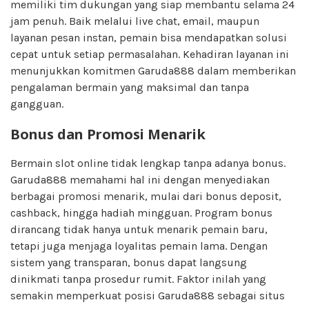
memiliki tim dukungan yang siap membantu selama 24
jam penuh. Baik melalui live chat, email, maupun
layanan pesan instan, pemain bisa mendapatkan solusi
cepat untuk setiap permasalahan. Kehadiran layanan ini
menunjukkan komitmen Garuda888 dalam memberikan
pengalaman bermain yang maksimal dan tanpa
gangguan.
Bonus dan Promosi Menarik
Bermain slot online tidak lengkap tanpa adanya bonus.
Garuda888 memahami hal ini dengan menyediakan
berbagai promosi menarik, mulai dari bonus deposit,
cashback, hingga hadiah mingguan. Program bonus
dirancang tidak hanya untuk menarik pemain baru,
tetapi juga menjaga loyalitas pemain lama. Dengan
sistem yang transparan, bonus dapat langsung
dinikmati tanpa prosedur rumit. Faktor inilah yang
semakin memperkuat posisi Garuda888 sebagai situs