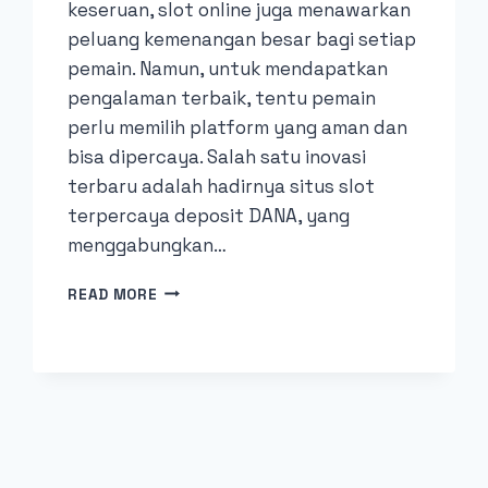
keseruan, slot online juga menawarkan
peluang kemenangan besar bagi setiap
pemain. Namun, untuk mendapatkan
pengalaman terbaik, tentu pemain
perlu memilih platform yang aman dan
bisa dipercaya. Salah satu inovasi
terbaru adalah hadirnya situs slot
terpercaya deposit DANA, yang
menggabungkan…
SITUS
READ MORE
SLOT
TERPERCAYA
DEPOSIT
DANA