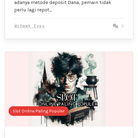
adanya metode deposit Dana, pemain tidak
perlu lagi repot…
Mihawk Eyes
3
Slot Online Paling Populer