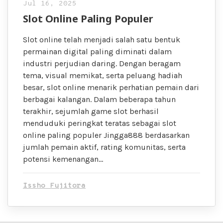
Jul 16, 2025
Slot Online Paling Populer
Slot online telah menjadi salah satu bentuk
permainan digital paling diminati dalam
industri perjudian daring. Dengan beragam
tema, visual memikat, serta peluang hadiah
besar, slot online menarik perhatian pemain dari
berbagai kalangan. Dalam beberapa tahun
terakhir, sejumlah game slot berhasil
menduduki peringkat teratas sebagai slot
online paling populer Jingga888 berdasarkan
jumlah pemain aktif, rating komunitas, serta
potensi kemenangan…
Issho Fujitora