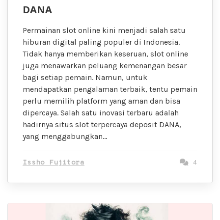
DANA
Permainan slot online kini menjadi salah satu
hiburan digital paling populer di Indonesia.
Tidak hanya memberikan keseruan, slot online
juga menawarkan peluang kemenangan besar
bagi setiap pemain. Namun, untuk
mendapatkan pengalaman terbaik, tentu pemain
perlu memilih platform yang aman dan bisa
dipercaya. Salah satu inovasi terbaru adalah
hadirnya situs slot terpercaya deposit DANA,
yang menggabungkan…
Issho Fujitora
4