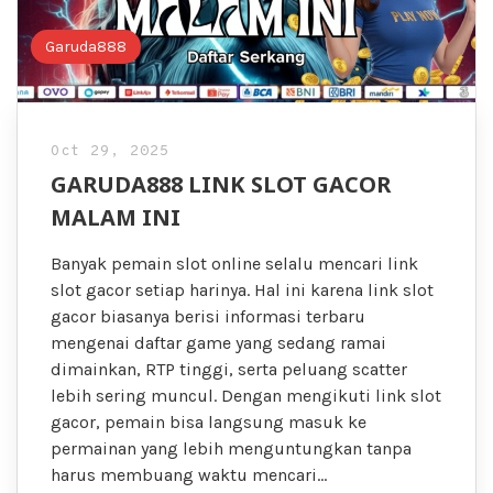
Garuda888
Oct 29, 2025
GARUDA888 LINK SLOT GACOR
MALAM INI
Banyak pemain slot online selalu mencari link
slot gacor setiap harinya. Hal ini karena link slot
gacor biasanya berisi informasi terbaru
mengenai daftar game yang sedang ramai
dimainkan, RTP tinggi, serta peluang scatter
lebih sering muncul. Dengan mengikuti link slot
gacor, pemain bisa langsung masuk ke
permainan yang lebih menguntungkan tanpa
harus membuang waktu mencari…