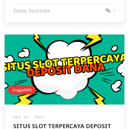
Issho Fujitora
1
Jingga888
Sep 03, 2025
SITUS SLOT TERPERCAYA DEPOSIT