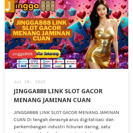
Jingga888
Jul 28, 2025
JINGGA888 LINK SLOT GACOR
MENANG JAMINAN CUAN
JINGGA888 LINK SLOT GACOR MENANG JAMINAN
CUAN Di tengah derasnya arus digitalisasi dan
perkembangan industri hiburan daring, satu